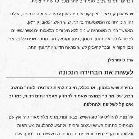
הכהים יותר נחשבים לעמידים יותר מפני פגיעות חיצונית.
שיש אבן קוריאן
– אבן קוריאן הינה אבן עמידה וחזקה במיוחד, אולם
זהו אינו יתרונה המשמעותי ביותר. שיש העשוי מאבן קוריאן,
מאפשר בניית משטחים שונים ללא חיבורים מלאכותיים אשר עשויים
לצבור לכלוך עם הזמן. בנוסף, ניתן ומומלץ מדי מספר שנים ללטש את
אבן הקוריאן ובכך להעניק לשיש מראה חדיש יותר ונקי יותר.
גרניט פורצלן
לעשות את הבחירה הנכונה
בחירת שיש בצפון , או בכלל, חייבת להיות קפדנית ולאחר מחשב
רבה, שכן מדובר במוצר שאמור להחזיק מעמד שנים רבות, כמו גם
אינו קל לשליפה ולהחלפה.
על מנת להחליט על סוג השיש, צבעו ומרקמו מומלץ מאוד להיוועץ עם
מומחים בתחום השיש ועיצוב והבית, ולהגיע להחלטות משותפות
ורלוונטיות הן מבחינת עיצובית והן מבחינה מעשית. דבר נוסף עליו